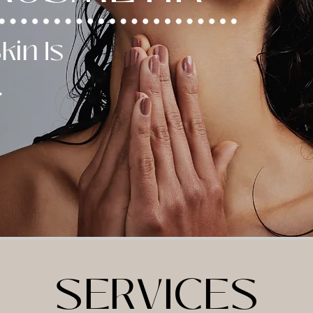
kin Is
.
SERVICES